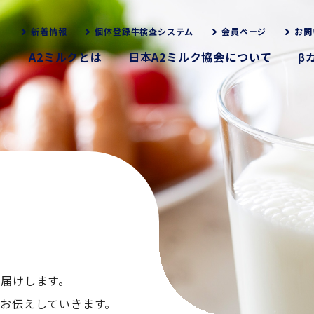
新着情報
個体登録牛検査システム
会員ページ
お問
A2ミルクとは
日本A2ミルク協会について
β
お届けします。
くお伝えしていきます。