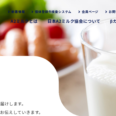
新着情報
個体登録牛検査システム
会員ページ
お問
A2ミルクとは
日本A2ミルク協会について
β
お届けします。
くお伝えしていきます。