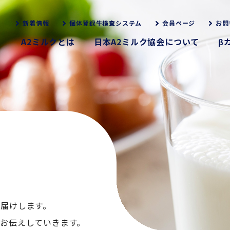
新着情報
個体登録牛検査システム
会員ページ
お問
A2ミルクとは
日本A2ミルク協会について
β
お届けします。
くお伝えしていきます。