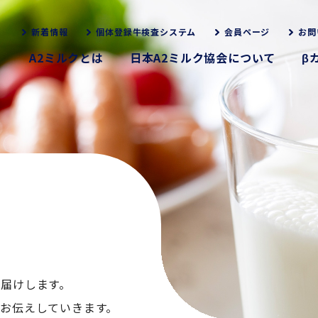
新着情報
個体登録牛検査システム
会員ページ
お問
A2ミルクとは
日本A2ミルク協会について
β
お届けします。
くお伝えしていきます。