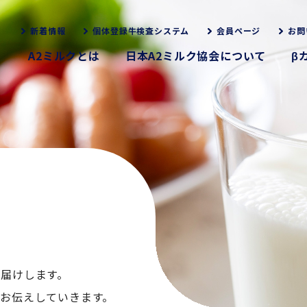
新着情報
個体登録牛検査システム
会員ページ
お問
A2ミルクとは
日本A2ミルク協会について
β
お届けします。
くお伝えしていきます。