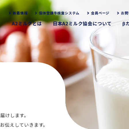
新着情報
個体登録牛検査システム
会員ページ
お問
A2ミルクとは
日本A2ミルク協会について
β
お届けします。
くお伝えしていきます。