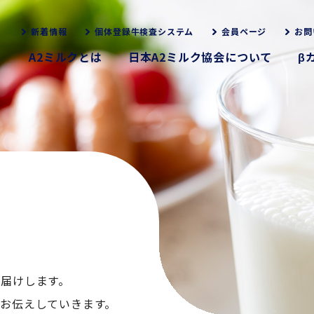
新着情報
個体登録牛検査システム
会員ページ
お問
A2ミルクとは
日本A2ミルク協会について
β
お届けします。
くお伝えしていきます。