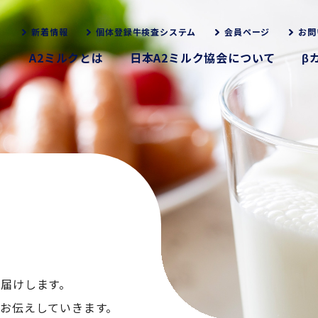
新着情報
個体登録牛検査システム
会員ページ
お問
A2ミルクとは
日本A2ミルク協会について
β
お届けします。
くお伝えしていきます。