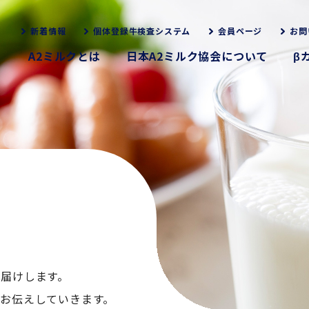
新着情報
個体登録牛検査システム
会員ページ
お問
A2ミルクとは
日本A2ミルク協会について
β
お届けします。
くお伝えしていきます。