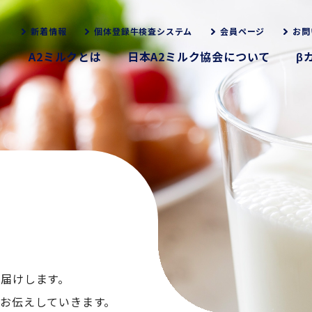
新着情報
個体登録牛検査システム
会員ページ
お問
A2ミルクとは
日本A2ミルク協会について
β
お届けします。
くお伝えしていきます。