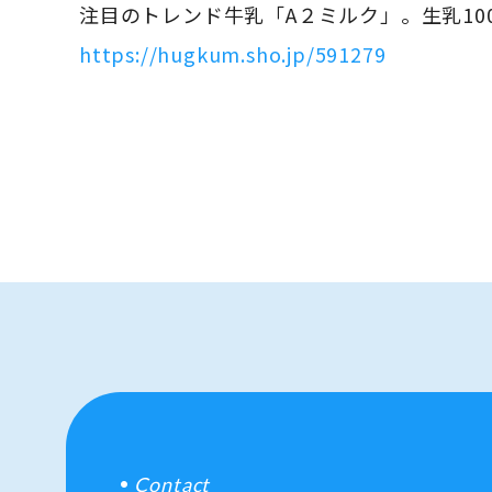
注目のトレンド牛乳「A２ミルク」。生乳1
https://hugkum.sho.jp/591279
Contact