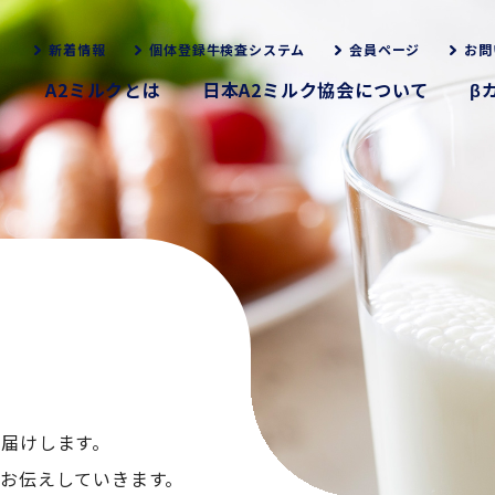
新着情報
個体登録牛検査システム
会員ページ
お問
A2ミルクとは
日本A2ミルク協会について
β
お届けします。
くお伝えしていきます。