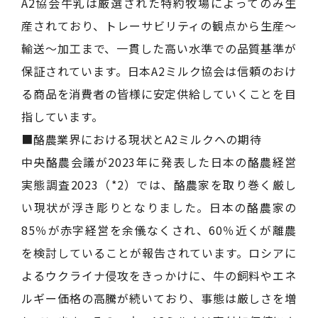
A2協会牛乳は厳選された特約牧場によってのみ生
産されており、トレーサビリティの観点から生産～
輸送～加工まで、一貫した高い水準での品質基準が
保証されています。日本A2ミルク協会は信頼のおけ
る商品を消費者の皆様に安定供給していくことを目
指しています。
■酪農業界における現状とA2ミルクへの期待
中央酪農会議が2023年に発表した日本の酪農経営
実態調査2023（*2）では、酪農家を取り巻く厳し
い現状が浮き彫りとなりました。日本の酪農家の
85％が赤字経営を余儀なくされ、60％近くが離農
を検討していることが報告されています。ロシアに
よるウクライナ侵攻をきっかけに、牛の飼料やエネ
ルギー価格の高騰が続いており、事態は厳しさを増