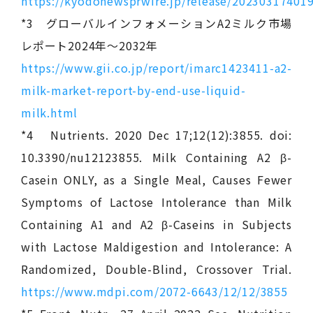
https://kyodonewsprwire.jp/release/20230317401
*3 グローバルインフォメーションA2ミルク市場
レポート2024年～2032年
https://www.gii.co.jp/report/imarc1423411-a2-
milk-market-report-by-end-use-liquid-
milk.html
*4 Nutrients. 2020 Dec 17;12(12):3855. doi:
10.3390/nu12123855. Milk Containing A2 β-
Casein ONLY, as a Single Meal, Causes Fewer
Symptoms of Lactose Intolerance than Milk
Containing A1 and A2 β-Caseins in Subjects
with Lactose Maldigestion and Intolerance: A
Randomized, Double-Blind, Crossover Trial.
https://www.mdpi.com/2072-6643/12/12/3855