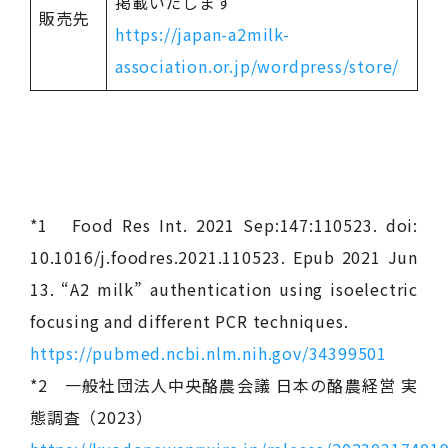
掲載いたします
販売先
https://japan-a2milk-
association.or.jp/wordpress/store/
*1 Food Res Int. 2021 Sep:147:110523. doi:
10.1016/j.foodres.2021.110523. Epub 2021 Jun
13. “A2 milk” authentication using isoelectric
focusing and different PCR techniques.
https://pubmed.ncbi.nlm.nih.gov/34399501
*2 一般社団法人中央酪農会議 日本の酪農経営 実
態調査（2023）