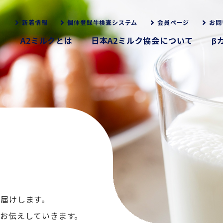
新着情報
個体登録牛検査システム
会員ページ
お問
A2ミルクとは
日本A2ミルク協会について
β
お届けします。
くお伝えしていきます。