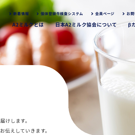
新着情報
個体登録牛検査システム
会員ページ
お問
A2ミルクとは
日本A2ミルク協会について
β
お届けします。
くお伝えしていきます。