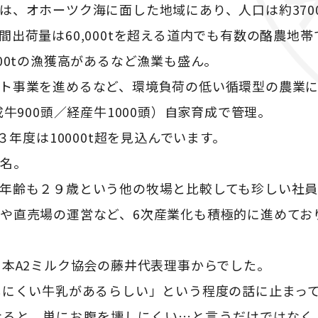
は、オホーツク海に面した地域にあり、人口は約370
出荷量は60,000tを超える道内でも有数の酪農地帯
00tの漁獲高があるなど漁業も盛ん。
ト事業を進めるなど、環境負荷の低い循環型の農業に
牛900頭／経産牛1000頭）自家育成で管理。
３年度は10000t超を見込んでいます。
０名。
年齢も２９歳という他の牧場と比較しても珍しい社員
や直売場の運営など、6次産業化も積極的に進めてお
日本A2ミルク協会の藤井代表理事からでした。
しにくい牛乳があるらしい」という程度の話に止まっ
なると、単にお腹を壊しにくい…と言うだけではなく