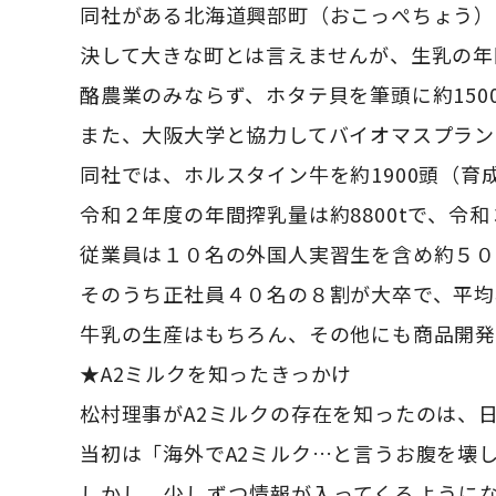
同社がある北海道興部町（おこっぺちょう）
決して大きな町とは言えませんが、生乳の年間
酪農業のみならず、ホタテ貝を筆頭に約150
また、大阪大学と協力してバイオマスプラン
同社では、ホルスタイン牛を約1900頭（育成
令和２年度の年間搾乳量は約8800tで、令和
従業員は１０名の外国人実習生を含め約５
そのうち正社員４０名の８割が大卒で、平均
牛乳の生産はもちろん、その他にも商品開発
★A2ミルクを知ったきっかけ
松村理事がA2ミルクの存在を知ったのは、
当初は「海外でA2ミルク…と言うお腹を壊
しかし、少しずつ情報が入ってくるように