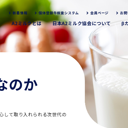
新着情報
個体登録牛検査システム
会員ページ
お問
A2ミルクとは
日本A2ミルク協会について
β
なのか
心して取り入れられる次世代の