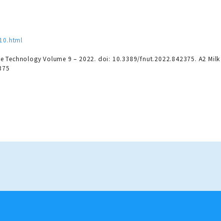
f
10.html
ence Technology Volume 9 – 2022. doi: 10.3389/fnut.2022.842375. A2 Mil
375