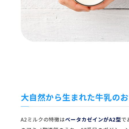
大自然から生まれた牛乳のお
A2ミルクの特徴は
ベータカゼインがA2型
で