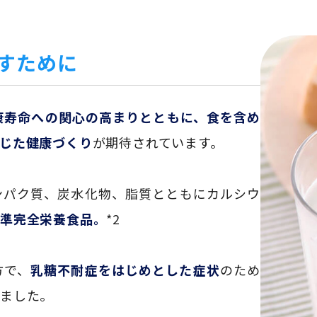
ごすために
康寿命への関心の高まりとともに、食を含め
じた健康づくり
が期待されています。
ンパク質、炭水化物、脂質とともにカルシウ
な準完全栄養食品。
*2
方で、
乳糖不耐症をはじめとした症状
のため
りました。